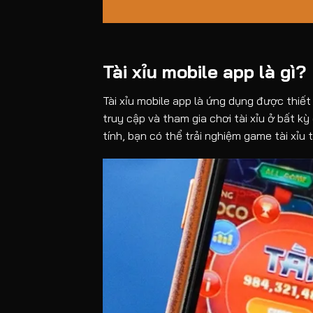
Tài xỉu mobile app là gì?
Tài xỉu mobile app là ứng dụng được thiết
truy cập và tham gia chơi tài xỉu ở bất 
tính, bạn có thể trải nghiệm game tài xỉu