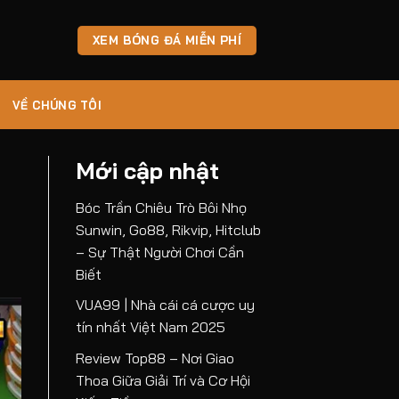
XEM BÓNG ĐÁ MIỄN PHÍ
VỀ CHÚNG TÔI
Mới cập nhật
Bóc Trần Chiêu Trò Bôi Nhọ
Sunwin, Go88, Rikvip, Hitclub
– Sự Thật Người Chơi Cần
Biết
VUA99 | Nhà cái cá cược uy
tín nhất Việt Nam 2025
Review Top88 – Nơi Giao
Thoa Giữa Giải Trí và Cơ Hội