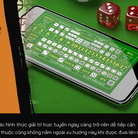
c hình thức giải trí trực tuyến ngày càng trở nên dễ tiếp cận
n thuộc cũng không nằm ngoài xu hướng này khi được đưa lên