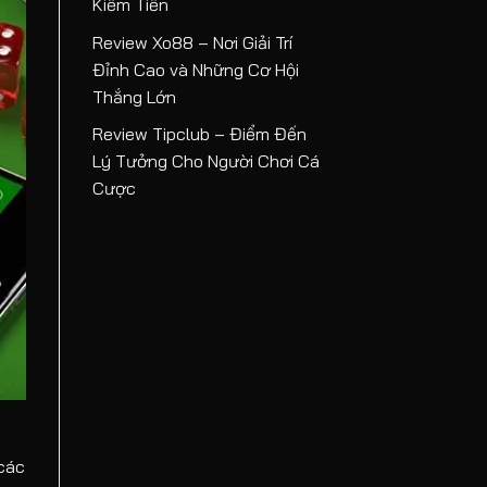
Kiếm Tiền
Review Xo88 – Nơi Giải Trí
Đỉnh Cao và Những Cơ Hội
Thắng Lớn
Review Tipclub – Điểm Đến
Lý Tưởng Cho Người Chơi Cá
Cược
 các