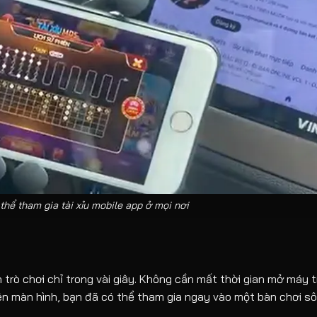
thể tham gia tài xỉu mobile app ở mọi nơi
n trò chơi chỉ trong vài giây. Không cần mất thời gian mở máy t
rên màn hình, bạn đã có thể tham gia ngay vào một bàn chơi sô