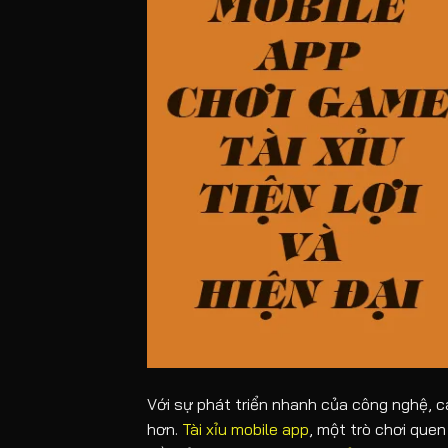
Với sự phát triển nhanh của công nghệ, cá
hơn.
Tài xỉu mobile app
, một trò chơi que