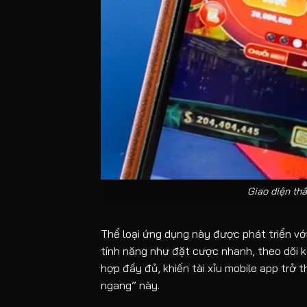
Giao diện thâ
Thể loại ứng dụng này được phát triển với
tính năng như đặt cược nhanh, theo dõi kế
hợp đầy đủ, khiến tài xỉu mobile app trở
ngang” này.