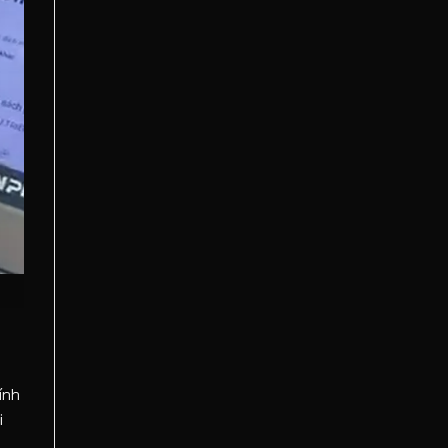
ính
i